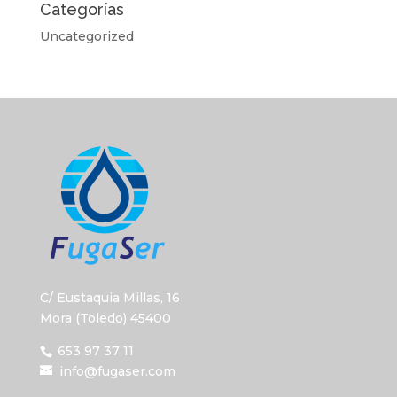
Categorías
Uncategorized
C/ Eustaquia Millas, 16
Mora (Toledo) 45400
653 97 37 11
info@fugaser.com